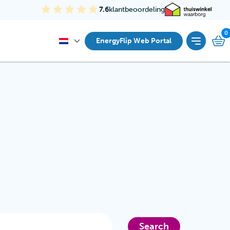
7.6
klantbeoordeling
EnergyFlip Web Portal
Search