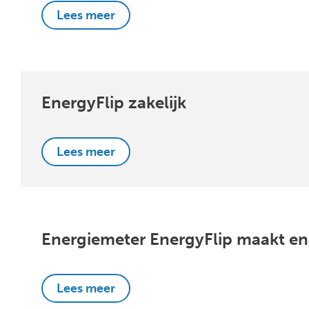
Lees meer
EnergyFlip zakelijk
Lees meer
Energiemeter EnergyFlip maakt ene
Lees meer