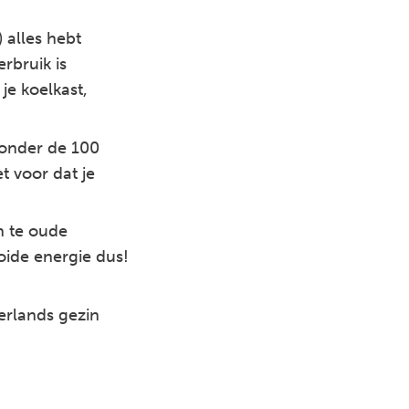
) alles hebt
erbruik is
 je koelkast,
k onder de 100
t voor dat je
n te oude
ooide energie dus!
erlands gezin