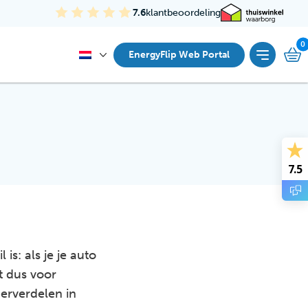
7.6
klantbeoordeling
EnergyFlip Web Portal
7.5
is: als je je auto
lt dus voor
derverdelen in