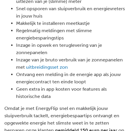
uitlezen van je (slimme) meter
Snel opsporen van sluipverbruik en energievreters
in jouw huis
Makkelijk te installeren meetkastje
Regelmatig meldingen met slimme
energiebesparingstips
Inzage in opwek en teruglevering van je
zonnepanelen
Inzage van je bruto verbruik van je zonnepanelen
met
uitbreidingsset zon
Ontvang een melding in de energie app als jouw
energiecontract ten einde loopt
Geen extra in app kosten voor features als
historische data
Omdat je met EnergyFlip snel en makkelijk jouw
sluipverbruik tackelt, energiebespaartips ontvangt en
opgewekte energie het slimste weet in te zetten
besparen onze klanten
gemiddeld 150 euro per jaa
r op